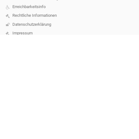
Erreichbarkeitsinfo
Rechtliche Informationen
Datenschutzerklärung
Impressum
Sitemap
Über unsere Schule
Kontakt
Aktuelles
Erreichbarkeit
Kontakt
Mittelschule Wolfurt
direktion@mswolfurt.at
sekretariat@mswolfurt.at
direktion@mswolfurt.at
+43 5574 6840 402 Direktion
+43 5574 6840 422 Sekretariat