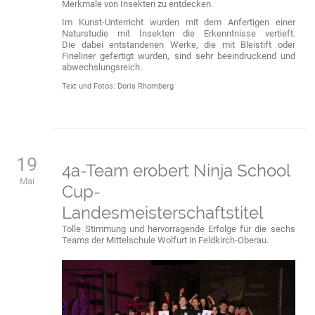
Merkmale von Insekten zu entdecken.
Im Kunst-Unterricht wurden mit dem Anfertigen einer
Naturstudie mit Insekten die Erkenntnisse vertieft.
Die dabei entstandenen Werke, die mit Bleistift oder
Fineliner gefertigt wurden, sind sehr beeindruckend und
abwechslungsreich.
Text und Fotos: Doris Rhomberg
19
4a-Team erobert Ninja School
Mai
Cup-
Landesmeisterschaftstitel
Tolle Stimmung und hervorragende Erfolge für die sechs
Teams der Mittelschule Wolfurt in Feldkirch-Oberau.