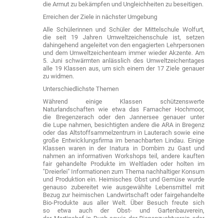
die Armut zu bekämpfen und Ungleichheiten zu beseitigen.
Erreichen der Ziele in nächster Umgebung
Alle Schülerinnen und Schüler der Mittelschule Wolfurt,
die seit 19 Jahren Umweltzeichenschule ist, setzen
dahingehend angeleitet von den engagierten Lehrpersonen
und dem Umweltzeichenteam immer wieder Akzente. Am
5. Juni schwärmten anlässlich des Umweltzeichentages
alle 19 Klassen aus, um sich einem der 17 Ziele genauer
zu widmen.
Unterschiedlichste Themen
Während einige Klassen schützenswerte
Naturlandschaften wie etwa das Farnacher Hochmoor,
die Bregenzerach oder den Jannersee genauer unter
die Lupe nahmen, besichtigten andere die ARA in Bregenz
oder das Altstoffsammelzentrum in Lauterach sowie eine
große Entwicklungsfirma im benachbarten Lindau. Einige
Klassen waren in der Inatura in Dornbirn zu Gast und
nahmen an informativen Workshops teil, andere kauften
fair gehandelte Produkte im Weltladen oder holten im
"Dreierlei" Informationen zum Thema nachhaltiger Konsum
und Produktion ein. Heimisches Obst und Gemüse wurde
genauso zubereitet wie ausgewählte Lebensmittel mit
Bezug zur heimischen Landwirtschaft oder fairgehandelte
Bio-Produkte aus aller Welt. Über Besuch freute sich
so etwa auch der Obst- und Gartenbauverein,