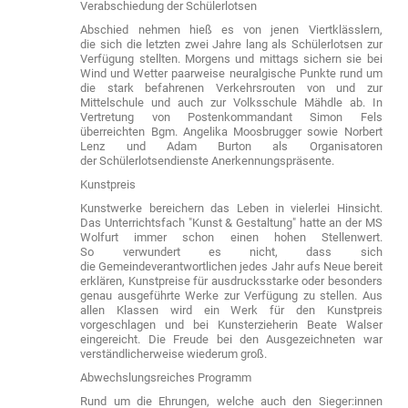
Verabschiedung der Schülerlotsen
Abschied nehmen hieß es von jenen Viertklässlern,
die sich die letzten zwei Jahre lang als Schülerlotsen zur
Verfügung stellten. Morgens und mittags sichern sie bei
Wind und Wetter paarweise neuralgische Punkte rund um
die stark befahrenen Verkehrsrouten von und zur
Mittelschule und auch zur Volksschule Mähdle ab. In
Vertretung von Postenkommandant Simon Fels
überreichten Bgm. Angelika Moosbrugger sowie Norbert
Lenz und Adam Burton als Organisatoren
der Schülerlotsendienste Anerkennungspräsente.
Kunstpreis
Kunstwerke bereichern das Leben in vielerlei Hinsicht.
Das Unterrichtsfach "Kunst & Gestaltung" hatte an der MS
Wolfurt immer schon einen hohen Stellenwert.
So verwundert es nicht, dass sich
die Gemeindeverantwortlichen jedes Jahr aufs Neue bereit
erklären, Kunstpreise für ausdrucksstarke oder besonders
genau ausgeführte Werke zur Verfügung zu stellen. Aus
allen Klassen wird ein Werk für den Kunstpreis
vorgeschlagen und bei Kunsterzieherin Beate Walser
eingereicht. Die Freude bei den Ausgezeichneten war
verständlicherweise wiederum groß.
Abwechslungsreiches Programm
Rund um die Ehrungen, welche auch den Sieger:innen