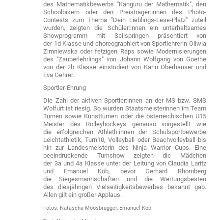
des Mathematikbewerbs "Känguru der Mathematik", den
Schoolbikern oder den Preisträger:innen des Photo-
Contests zum Thema "Dein Lieblings-Lese-Platz" zuteil
wurden, zeigten die Schüler:innen ein unterhaltsames
Showprogramm mit Seilspringen präsentiert von
der 1d Klasse und choreographiert von Sportlehrerin Oliwia
Zimniewska oder fetzigen Raps sowie Modernisierungen
des "Zauberlehrlings" von Johann Wolfgang von Goethe
von der 2b Klasse einstudiert von Karin Oberhauser und
Eva Gehrer.
Sportler-Ehrung
Die Zahl der aktiven Sportler:innen an der MS bzw. SMS
Wolfurt ist riesig. So wurden Staatsmeisterinnen im Team
Turnen sowie Kunstturnen oder die österreichischen U15
Meister des Rolleyhockeys genauso vorgestellt wie
die erfolgreichen Athleth:innen der Schulsportbewerbe
Leichtathletik, Turn10, Volleyball oder Beachvolleyball bis
hin zur Landesmeisterin des Ninja Warrior Cups. Eine
beeindruckende Turnshow zeigten die Mädchen
der 3a und 4a Klasse unter der Leitung von Claudia Laritz
und Emanuel Köb, bevor Gerhard Rhomberg
die Siegesmannschaften und die Wertungsbesten
des diesjährigen Vielseitigkeitsbewerbes bekannt gab.
Allen gilt ein großer Applaus.
Fotos: Natascha Moosbrugger, Emanuel Köb