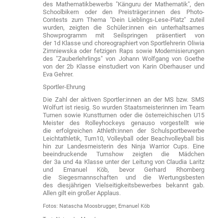
des Mathematikbewerbs "Känguru der Mathematik", den
Schoolbikern oder den Preisträger:innen des Photo-
Contests zum Thema "Dein Lieblings-Lese-Platz" zuteil
wurden, zeigten die Schüler:innen ein unterhaltsames
Showprogramm mit Seilspringen präsentiert von
der 1d Klasse und choreographiert von Sportlehrerin Oliwia
Zimniewska oder fetzigen Raps sowie Modernisierungen
des "Zauberlehrlings" von Johann Wolfgang von Goethe
von der 2b Klasse einstudiert von Karin Oberhauser und
Eva Gehrer.
Sportler-Ehrung
Die Zahl der aktiven Sportler:innen an der MS bzw. SMS
Wolfurt ist riesig. So wurden Staatsmeisterinnen im Team
Turnen sowie Kunstturnen oder die österreichischen U15
Meister des Rolleyhockeys genauso vorgestellt wie
die erfolgreichen Athleth:innen der Schulsportbewerbe
Leichtathletik, Turn10, Volleyball oder Beachvolleyball bis
hin zur Landesmeisterin des Ninja Warrior Cups. Eine
beeindruckende Turnshow zeigten die Mädchen
der 3a und 4a Klasse unter der Leitung von Claudia Laritz
und Emanuel Köb, bevor Gerhard Rhomberg
die Siegesmannschaften und die Wertungsbesten
des diesjährigen Vielseitigkeitsbewerbes bekannt gab.
Allen gilt ein großer Applaus.
Fotos: Natascha Moosbrugger, Emanuel Köb