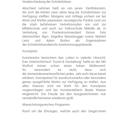
Verabschiedung der Schülerlotsen
Abschied nehmen hieß es von jenen Viertklässlern,
die sich die letzten zwei Jahre lang als Schülerlotsen zur
Verfügung stellten. Morgens und mittags sichern sie bei
Wind und Wetter paarweise neuralgische Punkte rund um
die stark befahrenen Verkehrsrouten von und zur
Mittelschule und auch zur Volksschule Mähdle ab. In
Vertretung von Postenkommandant Simon Fels
überreichten Bgm. Angelika Moosbrugger sowie Norbert
Lenz und Adam Burton als Organisatoren
der Schülerlotsendienste Anerkennungspräsente.
Kunstpreis
Kunstwerke bereichern das Leben in vielerlei Hinsicht.
Das Unterrichtsfach "Kunst & Gestaltung" hatte an der MS
Wolfurt immer schon einen hohen Stellenwert.
So verwundert es nicht, dass sich
die Gemeindeverantwortlichen jedes Jahr aufs Neue bereit
erklären, Kunstpreise für ausdrucksstarke oder besonders
genau ausgeführte Werke zur Verfügung zu stellen. Aus
allen Klassen wird ein Werk für den Kunstpreis
vorgeschlagen und bei Kunsterzieherin Beate Walser
eingereicht. Die Freude bei den Ausgezeichneten war
verständlicherweise wiederum groß.
Abwechslungsreiches Programm
Rund um die Ehrungen, welche auch den Sieger:innen