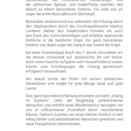
die zahlreichen Spezial- und Knalleffekte machten den
Abend zu einem besonderen Erlebnis. Für viele war es
sogar der erste Musicalbesuch überhaupt.
Besonders eindrucksvoll war außerdem die Führung durch
den Stephansdom durch den Domkappelmeister Markus
Landerer. Neben den Katakomben konnten wir auch
das Dach des Doms besichtigen und erhielten spannende
Einblicke in die berühmte Orgel. Ein ganz besonderes
Erlebnis war dabei sogar der Gang in das Innere der Orgel.
Bei einer Schnitzeljagd durch den 1. Bezirk erkundeten wir
die Wiener Innenstadt auf spielerische Art und Weise.
Auch wenn manche Aufgaben sehr herausfordernd waren,
konnte eine Schülergruppe die Lösung gemeinsam
erfolgreich herausfinden.
Am Abend lockte der Prater mit seinen zahlreichen
Attraktionen und sorgte für jede Menge Spaß und gute
Laune.
Eine ganz besondere Erfahrung erwartete uns beim „Dialog
im Dunkeln“. Unter der Begleitung sehbehinderter
Menschen und mithilfe eines Blindenstocks bewegten wir
uns in vollkommener Dunkelheit durch verschiedene
Räume. Dadurch konnten wir einen kleinen Einblick in den
Alltag blinder und sehbehinderter Menschen gewinnen und
neue Perspektiven kennenlernen.