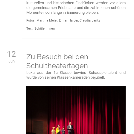
kulturellen und historischen Eindrücken werden vor allem
die gemeinsamen Erlebnisse und die zahlreichen schönen
Momente noch lange in Erinnerung bleiben.
Fotos: Martina Meier, Elmar Halder, Claudia Laritz
Text: Schüler:innen
12
Zu Besuch bei den
Jun
Schultheatertagen
Luka aus der 1c Klasse bewies Schauspieltalent und
wurde von seinen Klassenkameraden bejubelt.