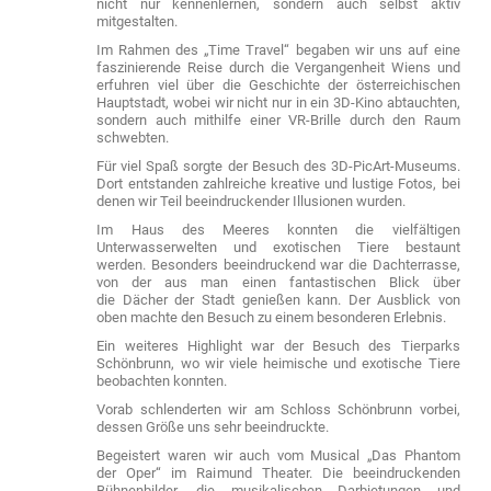
nicht nur kennenlernen, sondern auch selbst aktiv
mitgestalten.
Im Rahmen des „Time Travel“ begaben wir uns auf eine
faszinierende Reise durch die Vergangenheit Wiens und
erfuhren viel über die Geschichte der österreichischen
Hauptstadt, wobei wir nicht nur in ein 3D-Kino abtauchten,
sondern auch mithilfe einer VR-Brille durch den Raum
schwebten.
Für viel Spaß sorgte der Besuch des 3D-PicArt-Museums.
Dort entstanden zahlreiche kreative und lustige Fotos, bei
denen wir Teil beeindruckender Illusionen wurden.
Im Haus des Meeres konnten die vielfältigen
Unterwasserwelten und exotischen Tiere bestaunt
werden. Besonders beeindruckend war die Dachterrasse,
von der aus man einen fantastischen Blick über
die Dächer der Stadt genießen kann. Der Ausblick von
oben machte den Besuch zu einem besonderen Erlebnis.
Ein weiteres Highlight war der Besuch des Tierparks
Schönbrunn, wo wir viele heimische und exotische Tiere
beobachten konnten.
Vorab schlenderten wir am Schloss Schönbrunn vorbei,
dessen Größe uns sehr beeindruckte.
Begeistert waren wir auch vom Musical „Das Phantom
der Oper“ im Raimund Theater. Die beeindruckenden
Bühnenbilder, die musikalischen Darbietungen und