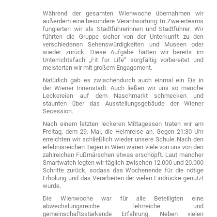
Während der gesamten Wienwoche übernahmen wir
außerdem eine besondere Verantwortung: In Zweierteams
fungierten wir als Stadtführerinnen und Stadtführer. Wir
führten die Gruppe sicher von der Unterkunft zu den
verschiedenen Sehenswürdigkeiten und Museen oder
wieder zurück. Diese Aufgabe hatten wir bereits im
Unterrichtsfach „Fit for Life“ sorgfältig vorbereitet und
meisterten wir mit großem Engagement.
Natürlich gab es zwischendurch auch einmal ein Eis in
der Wiener Innenstadt. Auch ließen wir uns so manche
Leckereien auf dem Naschmarkt schmecken und
staunten über das Ausstellungsgebäude der Wiener
Secession.
Nach einem letzten leckeren Mittagessen traten wir am
Freitag, dem 29. Mai, die Heimreise an. Gegen 21:30 Uhr
erreichten wir schließlich wieder unsere Schule. Nach den
erlebnisreichen Tagen in Wien waren viele von uns von den
zahlreichen Fußmärschen etwas erschöpft. Laut mancher
Smartwatch legten wir täglich zwischen 12.000 und 20.000
Schritte zurück, sodass das Wochenende für die nötige
Erholung und das Verarbeiten der vielen Eindrücke genutzt
wurde.
Die Wienwoche war für alle Beteiligten eine
abwechslungsreiche
lehrreiche und
gemeinschaftsstärkende Erfahrung. Neben vielen