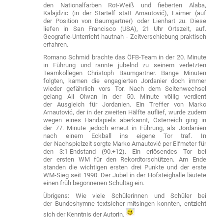
den Nationalfarben Rot-Weiß und fieberten Alaba,
Kalajdzic (in der Startelf statt Arnautović), Laimer (auf
der Position von Baumgartner) oder Lienhart zu. Diese
liefen in San Francisco (USA), 21 Uhr Ortszeit, auf.
Geografie-Unterricht hautnah - Zeitverschiebung praktisch
erfahren.
Romano Schmid brachte das ÖFB-Team in der 20. Minute
in Führung und rannte jubelnd zu seinem verletzten
Teamkollegen Christoph Baumgartner. Bange Minuten
folgten, kamen die engagierten Jordanier doch immer
wieder gefährlich vors Tor. Nach dem Seitenwechsel
gelang Ali Olwan in der 50. Minute völlig verdient
der Ausgleich für Jordanien. Ein Treffer von Marko
Arnautović, der in der zweiten Hälfte auflief, wurde zudem
wegen eines Handspiels aberkannt, Österreich ging in
der 77. Minute jedoch erneut in Führung, als Jordanien
nach einem Eckball ins eigene Tor traf. In
der Nachspielzeit sorgte Marko Arnautović per Elfmeter für
den 3:1-Endstand (90.+12). Ein erlösendes Tor bei
der ersten WM für den
Rekordtorschützen.
Am Ende
standen die wichtigen ersten drei Punkte und der erste
WM-Sieg seit 1990. Der Jubel in der Hofsteighalle läutete
einen früh begonnenen Schultag ein.
Übrigens: Wie viele Schülerinnen und Schüler bei
der Bundeshymne textsicher mitsingen konnten, entzieht
sich der Kenntnis der Autorin.