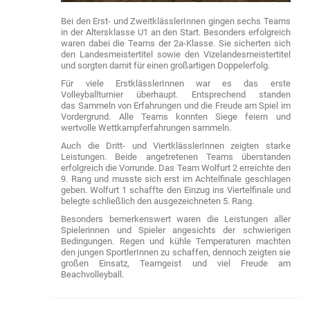
Bei den Erst- und ZweitklässlerInnen gingen sechs Teams
in der Altersklasse U1 an den Start. Besonders erfolgreich
waren dabei die Teams der 2a-Klasse. Sie sicherten sich
den Landesmeistertitel sowie den Vizelandesmeistertitel
und sorgten damit für einen großartigen Doppelerfolg.
Für viele ErstklässlerInnen war es das erste
Volleyballturnier überhaupt. Entsprechend standen
das Sammeln von Erfahrungen und die Freude am Spiel im
Vordergrund. Alle Teams konnten Siege feiern und
wertvolle Wettkampferfahrungen sammeln.
Auch die Dritt- und ViertklässlerInnen zeigten starke
Leistungen. Beide angetretenen Teams überstanden
erfolgreich die Vorrunde. Das Team Wolfurt 2 erreichte den
9. Rang und musste sich erst im Achtelfinale geschlagen
geben. Wolfurt 1 schaffte den Einzug ins Viertelfinale und
belegte schließlich den ausgezeichneten 5. Rang.
Besonders bemerkenswert waren die Leistungen aller
Spielerinnen und Spieler angesichts der schwierigen
Bedingungen. Regen und kühle Temperaturen machten
den jungen SportlerInnen zu schaffen, dennoch zeigten sie
großen Einsatz, Teamgeist und viel Freude am
Beachvolleyball.