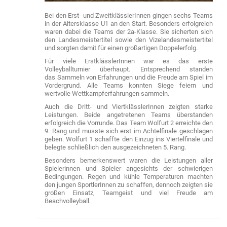
Bei den Erst- und ZweitklässlerInnen gingen sechs Teams
in der Altersklasse U1 an den Start. Besonders erfolgreich
waren dabei die Teams der 2a-Klasse. Sie sicherten sich
den Landesmeistertitel sowie den Vizelandesmeistertitel
und sorgten damit für einen großartigen Doppelerfolg.
Für viele ErstklässlerInnen war es das erste
Volleyballturnier überhaupt. Entsprechend standen
das Sammeln von Erfahrungen und die Freude am Spiel im
Vordergrund. Alle Teams konnten Siege feiern und
wertvolle Wettkampferfahrungen sammeln.
Auch die Dritt- und ViertklässlerInnen zeigten starke
Leistungen. Beide angetretenen Teams überstanden
erfolgreich die Vorrunde. Das Team Wolfurt 2 erreichte den
9. Rang und musste sich erst im Achtelfinale geschlagen
geben. Wolfurt 1 schaffte den Einzug ins Viertelfinale und
belegte schließlich den ausgezeichneten 5. Rang.
Besonders bemerkenswert waren die Leistungen aller
Spielerinnen und Spieler angesichts der schwierigen
Bedingungen. Regen und kühle Temperaturen machten
den jungen SportlerInnen zu schaffen, dennoch zeigten sie
großen Einsatz, Teamgeist und viel Freude am
Beachvolleyball.