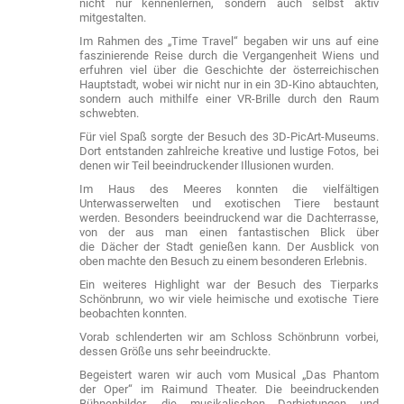
nicht nur kennenlernen, sondern auch selbst aktiv
mitgestalten.
Im Rahmen des „Time Travel“ begaben wir uns auf eine
faszinierende Reise durch die Vergangenheit Wiens und
erfuhren viel über die Geschichte der österreichischen
Hauptstadt, wobei wir nicht nur in ein 3D-Kino abtauchten,
sondern auch mithilfe einer VR-Brille durch den Raum
schwebten.
Für viel Spaß sorgte der Besuch des 3D-PicArt-Museums.
Dort entstanden zahlreiche kreative und lustige Fotos, bei
denen wir Teil beeindruckender Illusionen wurden.
Im Haus des Meeres konnten die vielfältigen
Unterwasserwelten und exotischen Tiere bestaunt
werden. Besonders beeindruckend war die Dachterrasse,
von der aus man einen fantastischen Blick über
die Dächer der Stadt genießen kann. Der Ausblick von
oben machte den Besuch zu einem besonderen Erlebnis.
Ein weiteres Highlight war der Besuch des Tierparks
Schönbrunn, wo wir viele heimische und exotische Tiere
beobachten konnten.
Vorab schlenderten wir am Schloss Schönbrunn vorbei,
dessen Größe uns sehr beeindruckte.
Begeistert waren wir auch vom Musical „Das Phantom
der Oper“ im Raimund Theater. Die beeindruckenden
Bühnenbilder, die musikalischen Darbietungen und