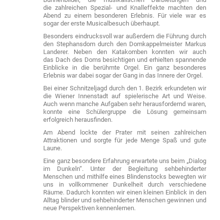
die zahlreichen Spezial- und Knalleffekte machten den
Abend zu einem besonderen Erlebnis. Für viele war es
sogar der erste Musicalbesuch überhaupt.
Besonders eindrucksvoll war außerdem die Führung durch
den Stephansdom durch den Domkappelmeister Markus
Landerer. Neben den Katakomben konnten wir auch
das Dach des Doms besichtigen und erhielten spannende
Einblicke in die berühmte Orgel. Ein ganz besonderes
Erlebnis war dabei sogar der Gang in das Innere der Orgel.
Bei einer Schnitzeljagd durch den 1. Bezirk erkundeten wir
die Wiener Innenstadt auf spielerische Art und Weise.
Auch wenn manche Aufgaben sehr herausfordernd waren,
konnte eine Schülergruppe die Lösung gemeinsam
erfolgreich herausfinden.
Am Abend lockte der Prater mit seinen zahlreichen
Attraktionen und sorgte für jede Menge Spaß und gute
Laune.
Eine ganz besondere Erfahrung erwartete uns beim „Dialog
im Dunkeln“. Unter der Begleitung sehbehinderter
Menschen und mithilfe eines Blindenstocks bewegten wir
uns in vollkommener Dunkelheit durch verschiedene
Räume. Dadurch konnten wir einen kleinen Einblick in den
Alltag blinder und sehbehinderter Menschen gewinnen und
neue Perspektiven kennenlernen.