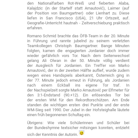
den Nationalfarben Rot-Weiß und fieberten Alaba,
Kalajdzic (in der Startelf statt Arnautović), Laimer (auf
der Position von Baumgartner) oder Lienhart zu. Diese
liefen in San Francisco (USA), 21 Uhr Ortszeit, auf.
Geografie-Unterricht hautnah - Zeitverschiebung praktisch
erfahren.
Romano Schmid brachte das ÖFB-Team in der 20. Minute
in Führung und rannte jubelnd zu seinem verletzten
Teamkollegen Christoph Baumgartner. Bange Minuten
folgten, kamen die engagierten Jordanier doch immer
wieder gefährlich vors Tor. Nach dem Seitenwechsel
gelang Ali Olwan in der 50. Minute völlig verdient
der Ausgleich für Jordanien. Ein Treffer von Marko
Arnautović, der in der zweiten Hälfte auflief, wurde zudem
wegen eines Handspiels aberkannt, Österreich ging in
der 77. Minute jedoch erneut in Führung, als Jordanien
nach einem Eckball ins eigene Tor traf. In
der Nachspielzeit sorgte Marko Arnautović per Elfmeter für
den 3:1-Endstand (90.+12). Ein erlösendes Tor bei
der ersten WM für den
Rekordtorschützen.
Am Ende
standen die wichtigen ersten drei Punkte und der erste
WM-Sieg seit 1990. Der Jubel in der Hofsteighalle läutete
einen früh begonnenen Schultag ein.
Übrigens: Wie viele Schülerinnen und Schüler bei
der Bundeshymne textsicher mitsingen konnten, entzieht
sich der Kenntnis der Autorin.