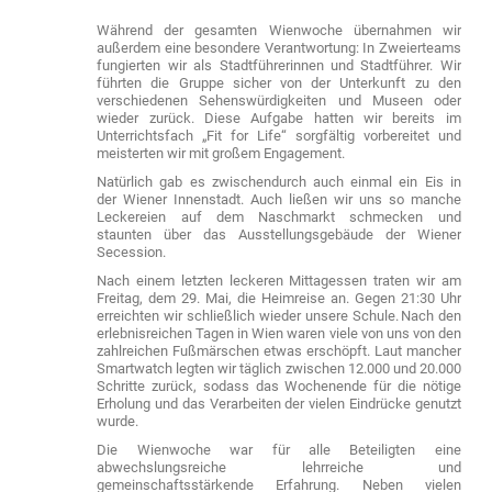
Während der gesamten Wienwoche übernahmen wir
außerdem eine besondere Verantwortung: In Zweierteams
fungierten wir als Stadtführerinnen und Stadtführer. Wir
führten die Gruppe sicher von der Unterkunft zu den
verschiedenen Sehenswürdigkeiten und Museen oder
wieder zurück. Diese Aufgabe hatten wir bereits im
Unterrichtsfach „Fit for Life“ sorgfältig vorbereitet und
meisterten wir mit großem Engagement.
Natürlich gab es zwischendurch auch einmal ein Eis in
der Wiener Innenstadt. Auch ließen wir uns so manche
Leckereien auf dem Naschmarkt schmecken und
staunten über das Ausstellungsgebäude der Wiener
Secession.
Nach einem letzten leckeren Mittagessen traten wir am
Freitag, dem 29. Mai, die Heimreise an. Gegen 21:30 Uhr
erreichten wir schließlich wieder unsere Schule. Nach den
erlebnisreichen Tagen in Wien waren viele von uns von den
zahlreichen Fußmärschen etwas erschöpft. Laut mancher
Smartwatch legten wir täglich zwischen 12.000 und 20.000
Schritte zurück, sodass das Wochenende für die nötige
Erholung und das Verarbeiten der vielen Eindrücke genutzt
wurde.
Die Wienwoche war für alle Beteiligten eine
abwechslungsreiche
lehrreiche und
gemeinschaftsstärkende Erfahrung. Neben vielen