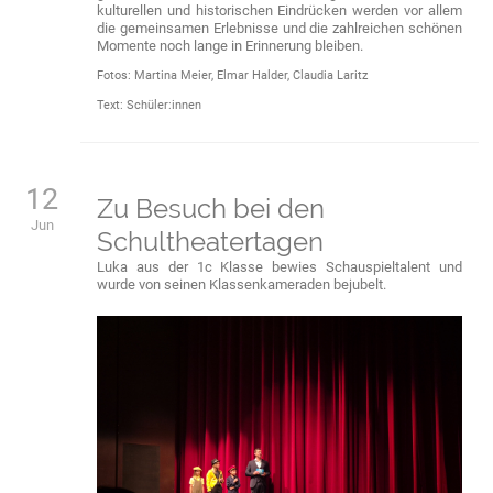
kulturellen und historischen Eindrücken werden vor allem
die gemeinsamen Erlebnisse und die zahlreichen schönen
Momente noch lange in Erinnerung bleiben.
Fotos: Martina Meier, Elmar Halder, Claudia Laritz
Text: Schüler:innen
12
Zu Besuch bei den
Jun
Schultheatertagen
Luka aus der 1c Klasse bewies Schauspieltalent und
wurde von seinen Klassenkameraden bejubelt.