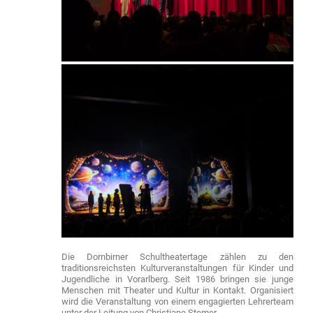
Die Dornbirner Schultheatertage zählen zu den
traditionsreichsten Kulturveranstaltungen für Kinder und
Jugendliche in Vorarlberg. Seit 1986 bringen sie junge
Menschen mit Theater und Kultur in Kontakt. Organisiert
wird die Veranstaltung von einem engagierten Lehrerteam
unter der Leitung von Christiane Stemer.