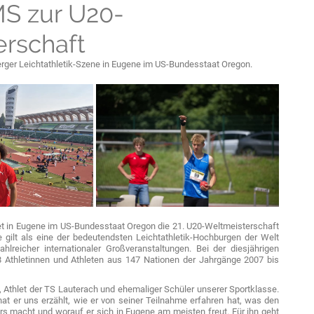
S zur U20-
rschaft
lberger Leichtathletik-Szene in Eugene im US-Bundesstaat Oregon.
det in Eugene im US-Bundesstaat Oregon die 21. U20-Weltmeisterschaft
ne gilt als eine der bedeutendsten Leichtathletik-Hochburgen der Welt
hlreicher internationaler Großveranstaltungen. Bei der diesjährigen
8 Athletinnen und Athleten aus 147 Nationen der Jahrgänge 2007 bis
h, Athlet der TS Lauterach und ehemaliger Schüler unserer Sportklasse.
hat er uns erzählt, wie er von seiner Teilnahme erfahren hat, was den
s macht und worauf er sich in Eugene am meisten freut. Für ihn geht