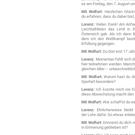
es am Freitag, den 7. August u
MS Wolfurt:
Herzlichen Glückw
du erfahren, dass du dabei bis
Lorenz:
Vielen Dank! Am Anfang
Leichtathleten das Limit in i
Österreich gab. Als ich dann
dem ich den Wettkampf bestre
Erfüllung gegangen.
MS Wolfurt:
Du bist erst 17 Jah
Lorenz:
Momentan fühlt sich da
hier teilnehmen werden. Manche 
gleichen Alter – unbeschreiblic
MS Wolfurt:
Warum hast du dic
Sportart besonders?
Lorenz:
Ich konnte mich nie fü
diese Abwechslung macht den 
MS Wolfurt:
Wie schaffst du es,
Lorenz:
Ehrlicherweise bleibt
der Lohn dafür. So etwas erlebe
MS Wolfurt:
Erinnerst du dich 
in Erinnerung geblieben ist?