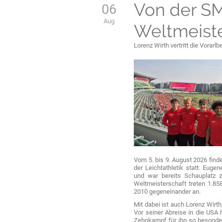
Aktuelles
Von der SM
06
Aug
Weltmeiste
Lorenz Wirth vertritt die Vorar
Vom 5. bis 9. August 2026 fin
der Leichtathletik statt. Euge
und war bereits Schauplatz za
Weltmeisterschaft treten 1.85
2010 gegeneinander an.
Mit dabei ist auch Lorenz Wirt
Vor seiner Abreise in die USA 
Zehnkampf für ihn so besonder