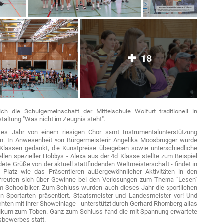
18
ich die Schulgemeinschaft der Mittelschule Wolfurt traditionell in
staltung "Was nicht im Zeugnis steht".
ses Jahr von einem riesigen Chor samt Instrumentalunterstützung
en. In Anwesenheit von Bürgermeisterin Angelika Moosbrugger wurde
 Klassen gedankt, die Kunstpreise übergeben sowie unterschiedliche
ellen spezieller Hobbys - Alexa aus der 4d Klasse stellte zum Beispiel
ete Grüße von der aktuell stattfindenden Weltmeisterschaft - findet in
 Platz wie das Präsentieren außergewöhnlicher Aktivitäten in den
n freuten sich über Gewinne bei den Verlosungen zum Thema "Lesen"
m Schoolbiker. Zum Schluss wurden auch dieses Jahr die sportlichen
en Sportarten präsentiert. Staatsmeister und Landesmeister vor! Und
hten mit ihrer Showeinlage - unterstützt durch Gerhard Rhomberg alias
likum zum Toben. Ganz zum Schluss fand die mit Spannung erwartete
tsbewerbes statt.