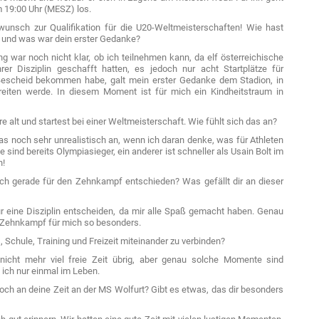
m 19:00 Uhr (MESZ) los.
unsch zur Qualifikation für die U20-Weltmeisterschaften! Wie hast
t, und was war dein erster Gedanke?
 war noch nicht klar, ob ich teilnehmen kann, da elf österreichische
hrer Disziplin geschafft hatten, es jedoch nur acht Startplätze für
 Bescheid bekommen habe, galt mein erster Gedanke dem Stadion, in
iten werde. In diesem Moment ist für mich ein Kindheitstraum in
re alt und startest bei einer Weltmeisterschaft. Wie fühlt sich das an?
s noch sehr unrealistisch an, wenn ich daran denke, was für Athleten
sind bereits Olympiasieger, ein anderer ist schneller als Usain Bolt im
h!
h gerade für den Zehnkampf entschieden? Was gefällt dir an dieser
r eine Disziplin entscheiden, da mir alle Spaß gemacht haben. Genau
Zehnkampf für mich so besonders.
 Schule, Training und Freizeit miteinander zu verbinden?
 nicht mehr viel freie Zeit übrig, aber genau solche Momente sind
 ich nur einmal im Leben.
noch an deine Zeit an der MS Wolfurt? Gibt es etwas, das dir besonders