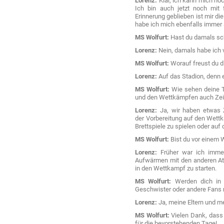
Lorenz:
Klar, ich kann mich noc
Ich bin auch jetzt noch mit 
Erinnerung geblieben ist mir die
habe ich mich ebenfalls immer 
MS Wolfurt:
Hast du damals sch
Lorenz:
Nein, damals habe ich 
MS Wolfurt:
Worauf freust du d
Lorenz:
Auf das Stadion, denn e
MS Wolfurt:
Wie sehen deine T
und den Wettkämpfen auch Zeit
Lorenz:
Ja, wir haben etwas Ze
der Vorbereitung auf den Wet
Brettspiele zu spielen oder auf
MS Wolfurt:
Bist du vor einem W
Lorenz:
Früher war ich immer
Aufwärmen mit den anderen Ath
in den Wettkampf zu starten.
MS Wolfurt:
Werden dich in E
Geschwister oder andere Fans m
Lorenz:
Ja, meine Eltern und 
MS Wolfurt:
Vielen Dank, dass 
für die bevorstehenden Tage!