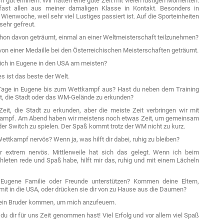
h gut erinnern. Wir hatten eine gute Zeit mit vielen lustigen Momenten.
fast allen aus meiner damaligen Klasse in Kontakt. Besonders in
 Wienwoche, weil sehr viel Lustiges passiert ist. Auf die Sporteinheiten
sehr gefreut.
on davon geträumt, einmal an einer Weltmeisterschaft teilzunehmen?
von einer Medaille bei den Österreichischen Meisterschaften geträumt.
ich in Eugene in den USA am meisten?
s ist das beste der Welt.
age in Eugene bis zum Wettkampf aus? Hast du neben dem Training
, die Stadt oder das WM-Gelände zu erkunden?
it, die Stadt zu erkunden, aber die meiste Zeit verbringen wir mit
tkampf. Am Abend haben wir meistens noch etwas Zeit, um gemeinsam
 der Switch zu spielen. Der Spaß kommt trotz der WM nicht zu kurz.
ettkampf nervös? Wenn ja, was hilft dir dabei, ruhig zu bleiben?
 extrem nervös. Mittlerweile hat sich das gelegt. Wenn ich beim
leten rede und Spaß habe, hilft mir das, ruhig und mit einem Lächeln
ugene Familie oder Freunde unterstützen? Kommen deine Eltern,
it in die USA, oder drücken sie dir von zu Hause aus die Daumen?
mein Bruder kommen, um mich anzufeuern.
du dir für uns Zeit genommen hast! Viel Erfolg und vor allem viel Spaß