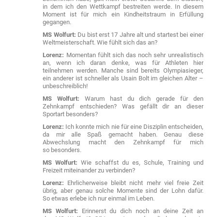
in dem ich den Wettkampf bestreiten werde. In diesem
Moment ist für mich ein Kindheitstraum in Erfüllung
gegangen.
MS Wolfurt:
Du bist erst 17 Jahre alt und startest bei einer
Weltmeisterschaft. Wie fühlt sich das an?
Lorenz:
Momentan fühlt sich das noch sehr unrealistisch
an, wenn ich daran denke, was für Athleten hier
teilnehmen werden. Manche sind bereits Olympiasieger,
ein anderer ist schneller als Usain Bolt im gleichen Alter –
unbeschreiblich!
MS Wolfurt:
Warum hast du dich gerade für den
Zehnkampf entschieden? Was gefällt dir an dieser
Sportart besonders?
Lorenz:
Ich konnte mich nie für eine Disziplin entscheiden,
da mir alle Spaß gemacht haben. Genau diese
Abwechslung macht den Zehnkampf für mich
so besonders.
MS Wolfurt:
Wie schaffst du es, Schule, Training und
Freizeit miteinander zu verbinden?
Lorenz:
Ehrlicherweise bleibt nicht mehr viel freie Zeit
übrig, aber genau solche Momente sind der Lohn dafür.
So etwas erlebe ich nur einmal im Leben.
MS Wolfurt:
Erinnerst du dich noch an deine Zeit an