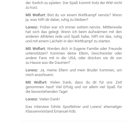
der Switch zu spielen. Der Spaß kommt trotz der WM nicht
zu kurz.
MS Wolfurt:
Bist du vor einem Wettkampf nervös? Wenn
ja, was hilft dir dabei, ruhig zu bleiben?
Lorenz:
Früher war ich immer extrem nervös. Mittlerweile
hat sich das gelegt. Wenn ich beim Aufwärmen mit den
anderen Athleten rede und Spaß habe, hilft mir das, ruhig
und mit einem Lächeln in den Wettkampf zu starten.
MS Wolfurt:
Werden dich in Eugene Familie oder Freunde
unterstützen? Kommen deine Eltern, Geschwister oder
andere Fans mit in die USA, oder drücken sie dir von
zu Hause aus die Daumen?
Lorenz:
Ja, meine Eltern und mein Bruder kommen, um
mich anzufeuern.
MS Wolfurt:
Vielen Dank, dass du dir für uns Zeit
genommen hast! Viel Erfolg und vor allem viel Spaß für
die bevorstehenden Tage!
Lorenz:
Vielen Dank!
Das Interview führte Sportlehrer und Lorenz' ehemaliger
Klassenvorstand Emanuel Köb.